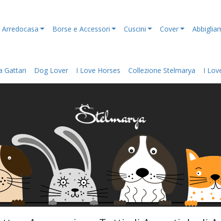
Arredocasa
Borse e Accessori
Cuscini
Cover
Abbiglia
 Gattari
Dog Lover
I Love Horses
Collezione Stelmarya
I Lov