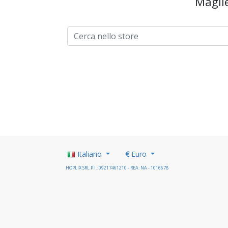
Maglie
Italiano
€
Euro
HOPLIX SRL P.I.: 09217461210 - REA: NA - 1016678