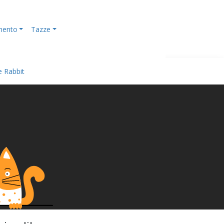
mento
Tazze
e Rabbit