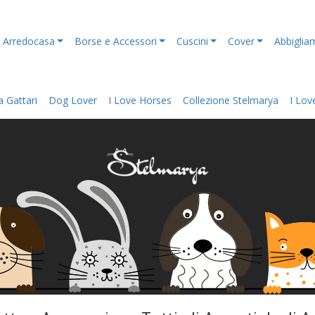
Arredocasa
Borse e Accessori
Cuscini
Cover
Abbiglia
 Gattari
Dog Lover
I Love Horses
Collezione Stelmarya
I Lov