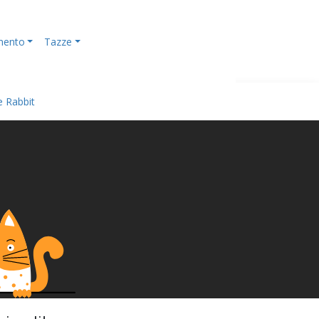
mento
Tazze
e Rabbit