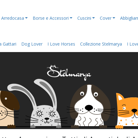
Arredocasa
Borse e Accessori
Cuscini
Cover
Abbiglia
 Gattari
Dog Lover
I Love Horses
Collezione Stelmarya
I Lov