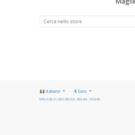
Maglie
Italiano
€
Euro
HOPLIX SRL P.I.: 09217461210 - REA: NA - 1016678