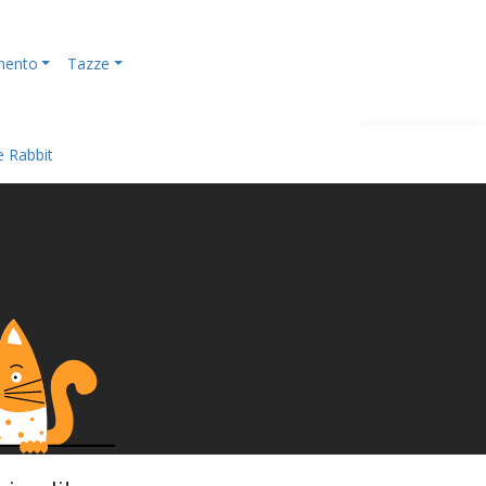
mento
Tazze
e Rabbit