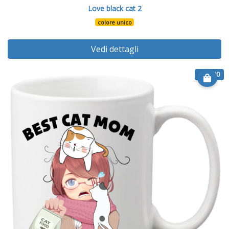
Love black cat 2
colore unico
Vedi dettagli
€ 12.90