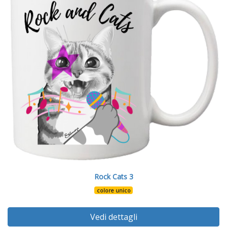
Rock Cats 3
colore unico
Vedi dettagli