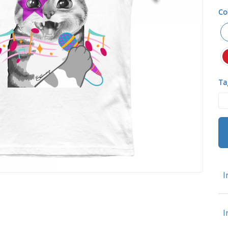
Co
Tag
I
I