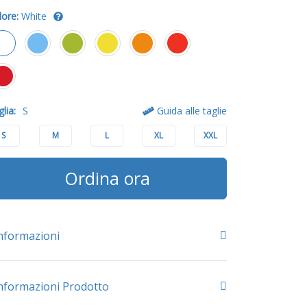
lore:
White
lia:
S
Guida alle taglie
S
M
L
XL
XXL
Ordina ora
nformazioni
nformazioni Prodotto