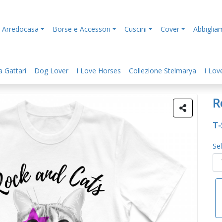
Arredocasa
Borse e Accessori
Cuscini
Cover
Abbiglia
 Gattari
Dog Lover
I Love Horses
Collezione Stelmarya
I Lov
R
T-
Sel